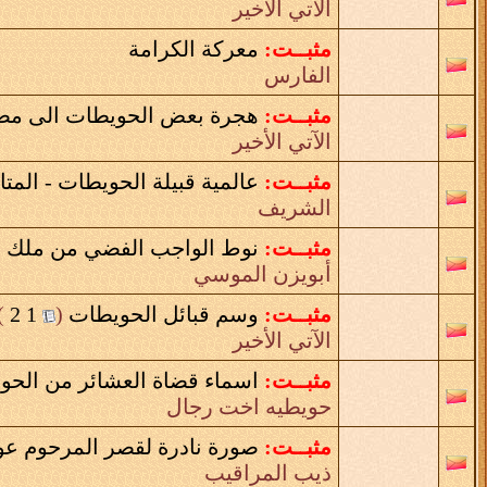
الآتي الأخير
مثبــت:
معركة الكرامة
الفارس
مثبــت:
هجرة بعض الحويطات الى مصر 
الآتي الأخير
مثبــت:
عالمية قبيلة الحويطات - المت
الشريف
مثبــت:
نوط الواجب الفضي من ملك 
أبويزن الموسي
مثبــت:
وسم قبائل الحويطات
‏
(
1
2
)
الآتي الأخير
مثبــت:
اسماء قضاة العشائر من الحو
حويطيه اخت رجال
مثبــت:
صورة نادرة لقصر المرحوم عودة اب
ذيب المراقيب