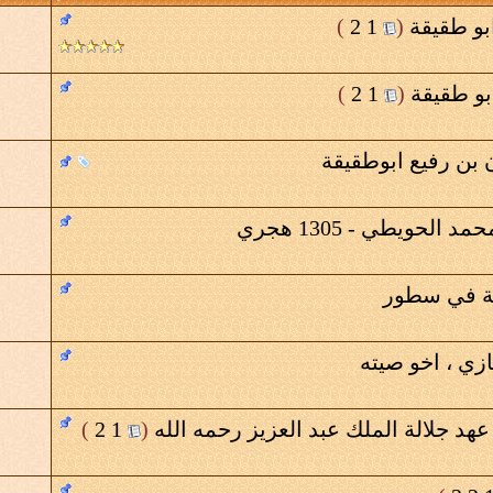
بو طقيقة
‏
(
1
2
)
بو طقيقة
‏
(
1
2
)
 بن رفيع ابوطقيقة
لحويطي - 1305 هجري
قة في سطور
زي ، اخو صيته
د جلالة الملك عبد العزيز رحمه الله
‏
(
1
2
)