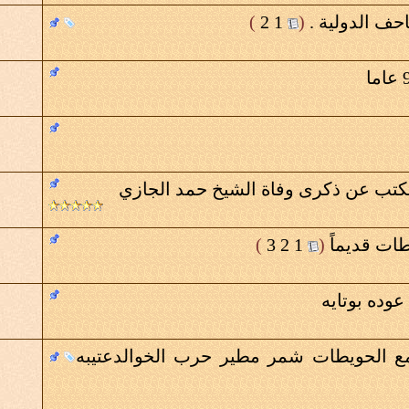
حف الدولية .
‏
(
1
2
)
تكتب عن ذكرى وفاة الشيخ حمد الجازي
طات قديماً
‏
(
1
2
3
)
عوده بوتايه
مه من عام1910 تجمع الحويطات شمر مطير حرب الخوالدعتيبه