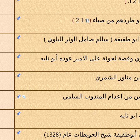
)
3
2
و طردهم من ضباء
‏
(
1
2
)
بو طقيقة ( سالم صامل الوثر البلوي )
وقصة لجوئة على الامير عوده أبو تايه
بن مناور الشمري
ن من اعدام المندوب السامي
بو تايه
بوطقيقة شيخ الحويطات عام (1328)