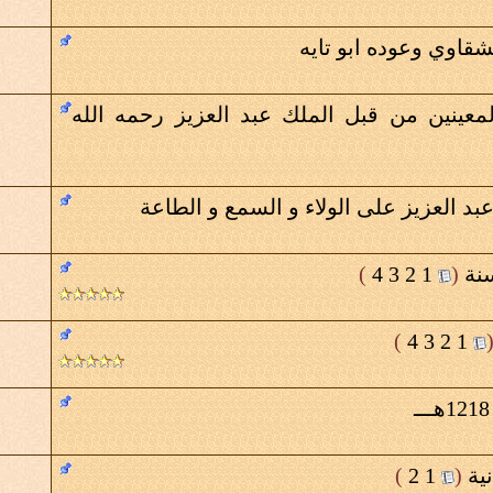
قاوي وعوده ابو تايه
معينين من قبل الملك عبد العزيز رحمه الله
د العزيز على الولاء و السمع و الطاعة
‏
(
1
2
3
4
)
)
4
3
2
1
ية
‏
(
1
2
)