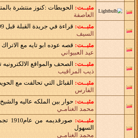
مثبــت:
الحويطات :كنوز منتشرة بالمتا
العاصفة
مثبــت:
قراءة في جريدة القبلة قبل 99 عاما
السيف
مثبــت:
قصه عوده ابو تايه مع الاتراك
عيد العبيواني
مثبــت:
الصحف والمواقع الالكترونيه 
ذيب المراقيب
مثبــت:
القبائل التي تحالفت مع الحوي
الفارس
مثبــت:
حوار بين الملكه عاليه والشيخ 
محمد الغنامـي
مثبــت:
صورقدي
السهول
محمد الغنامـي