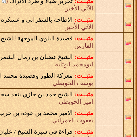
مثبــت:
تحرير ضباء و طرد الأتراك
‏
(
1
الآتي الأخير
مثبــت:
الاطاحة بالشقراني و عسكره 
الآتي الأخير
مثبــت:
قصيدة البلوي الموجهة للشيخ ا
الفارس
مثبــت:
الشيخ غضبان بن رمال الشمري 
ابومحمد ابوتايه
مثبــت:
معركة الطور وقصيدة محمد ا
يوسف الحويطي
مثبــت:
الشيخ حمد بن جازي ينقذ سجي
امير الحويطي
مثبــت:
الامير محمد بن عوده بن حرب ا
يعقوب العمراني
مثبــت:
قراءة في سيرة الشيخ / عليان أ