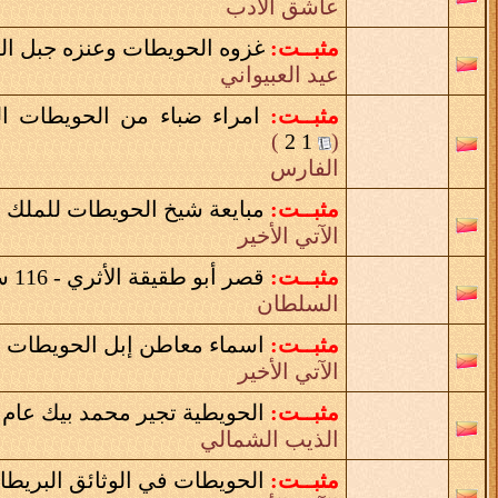
عاشق الادب
مثبــت:
غزوه الحويطات وعنزه جبل الش
عيد العبيواني
مثبــت:
امراء ضباء من الحويطات ال
)
2
1
(
الفارس
مثبــت:
مبايعة شيخ الحويطات للملك عب
الآتي الأخير
مثبــت:
قصر أبو طقيقة الأثري - 116 سنة
السلطان
مثبــت:
اسماء معاطن إبل الحويطات
‏
(
الآتي الأخير
مثبــت:
الحويطية تجير محمد بيك عام 1218هـــ
الذيب الشمالي
مثبــت:
الحويطات في الوثائق البريطان