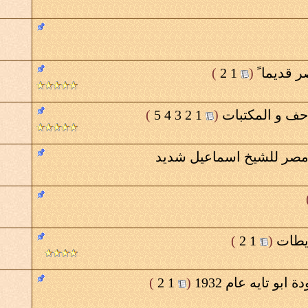
قديما ً
‏
(
1
2
)
احف و المكتبات
‏
(
1
2
3
4
5
)
مصر للشيخ اسماعيل شديد
يطات
‏
(
1
2
)
و تايه عام 1932
‏
(
1
2
)