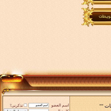
ات ""
اسم العضو
تذكرنى?