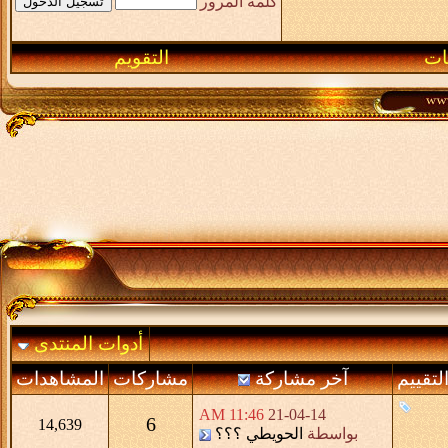
كلمة المرور
ـات
التقويم
أدوات المنتدى
لتقييم
آخر مشاركة
مشاركات
المشاهدات
11:46 AM
21-04-14
6
14,639
بواسطة
الحويطي ؟؟؟