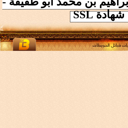
راهيم بن محمد ابو طقيقة -
ادة SSL