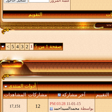
كلمة المرور
ـات
التقويم
صفحة 1 من 5
2
3
4
5
>
1
أدوات المنتدى
التقييم
آخر مشاركة
مشاركات
المشاهدات
03:28 PM
11-01-15
12
17,151
بواسطة
محمدالسيداحمد