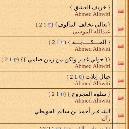
{ خريف العشق }
Ahmed Alhwiti
{تعالي نخالف المألوف}
‏
(
1
2
)
عبدالله الموسي
{ الحـــكــــايـــة }
‏
(
1
2
)
Ahmed Alhwiti
{{ حولي غدير ولكن من زمن ضامي }}
‏
(
1
2
)
Ahmed Alhwiti
جبال إيلات
‏
(
1
2
)
Ahmed Alhwiti
{ سلوة المجروح }
‏
(
1
2
)
Ahmed Alhwiti
الشاعـر:أحمد بن سالم الحويطي
رآل
{{ نسناس القصيد}}
‏
(
1
2
3
)