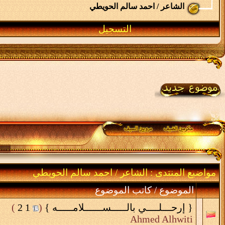
الشاعر / احمد سالم الحويطي
التسجيل
مواضيع المنتدى
: الشاعر / احمد سالم الحويطي
الموضوع
/
كاتب الموضوع
{ إرحـــلــــي بالـــــســــــلامـــــه }
‏
(
1
2
)
Ahmed Alhwiti