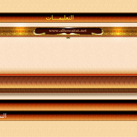
التعليمـــات
الت