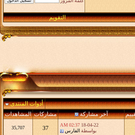
كلمة المرور
التقويم
أدوات المنتدى
قييم
آخر مشاركة
مشاركات
المشاهدات
02:37 AM
18-04-22
37
35,707
بواسطة
الفارس