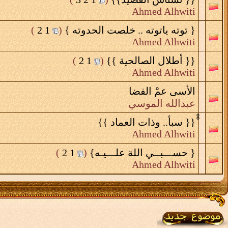
Ahmed Alhwiti
{ توته ياتوته .. خلصت الحدوته }
‏
(
1
2
)
Ahmed Alhwiti
{{ أطلال الصالحية }}
‏
(
1
2
)
Ahmed Alhwiti
الأسى عمْ الفضا
عبدالله الموسي
ْْ{{ سبأ.. وذات العماد }}
Ahmed Alhwiti
{ حســـبــي اللة علـــيـه}
‏
(
1
2
)
Ahmed Alhwiti