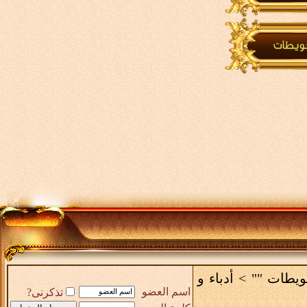
حويطات ""
>
أدباء و
اسم العضو
تذكرنى?