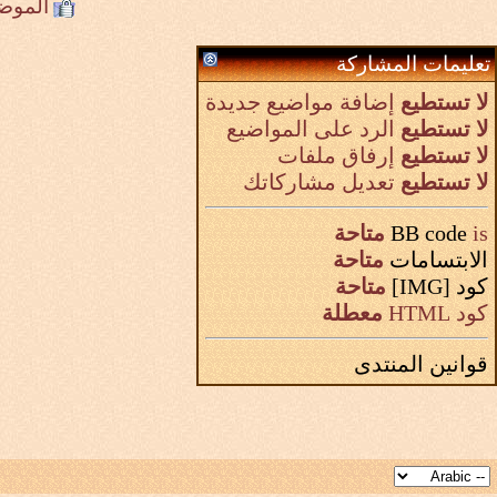
الموض
تعليمات المشاركة
لا تستطيع
إضافة مواضيع جديدة
لا تستطيع
الرد على المواضيع
لا تستطيع
إرفاق ملفات
لا تستطيع
تعديل مشاركاتك
is
BB code
متاحة
الابتسامات
متاحة
كود [IMG]
متاحة
كود HTML
معطلة
قوانين المنتدى