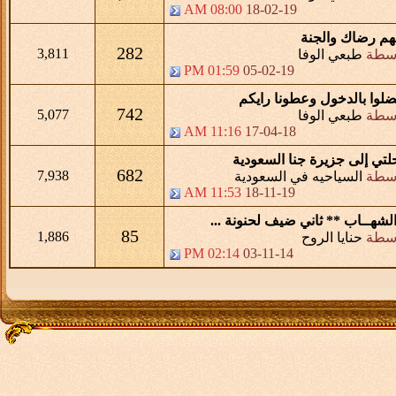
08:00 AM
18-02-19
لهم رضاك والجنة
282
3,811
اسطة
طبعي الوفا
01:59 PM
05-02-19
ضلوا بالدخول وعطونا رايكم
742
5,077
اسطة
طبعي الوفا
11:16 AM
17-04-18
لتي إلى جزيرة جنا السعودية
682
7,938
اسطة
السياحيه في السعودية
11:53 AM
18-11-19
الشهــاب ** ثاني ضيف لحنونة ...
85
1,886
اسطة
حنايا الروح
02:14 PM
03-11-14