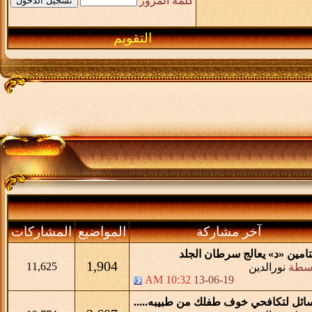
كلمة المرور
التقويم
آخر مشاركة
المواضيع
المشاركات
تامين «د» يعالج سرطان الجلد
1,904
11,625
اسطة
نورالدين
10:32 AM
13-06-19
ائل لتكافحي خوف طفلك من طبيبه.....