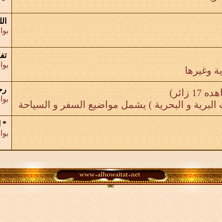
ال
بو
تف
بو
ة وغيرها
رح
17 زائر)
بو
البرية و البحرية ) يشمل مواضيع السفر و السياحة
* 
بو