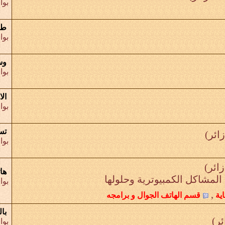
بو
طر
بو
وس
بو
الا
بو
تس
بو
هاتف Mi 10 ا
المشاكل الكمبيوترية وحلولها
بو
,
اية
قسم الهاتف الجوال و برامجه
با
بو