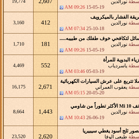
2,607
19,774
اسطة
نورالدين
09:26 AM
15-05-19
يقة الفشار بالميكرويف
412
3,160
اسطة
نورالدين
07:34 AM
25-10-18
ائل لتكافحي خوف طفلك من طبيبه.....
181
1,710
اسطة
نورالدين
09:26 AM
15-05-19
زياء البدوية للمرأة
552
4,469
اسطة
ياسردياب
03:46 AM
05-03-19
لا تتربع على عرش السيارات الكهربائية
2,671
16,175
اسطة
يعقوب العمراني
05:15 AM
20-05-20
لأكثر تطوراً من شاومي
1,443
8,664
اسطة
نورالدين
10:43 AM
26-06-19
لصور ثلج أسود يغطي سيبيريا
2,620
23,520
اسطة
طبعي الوفا