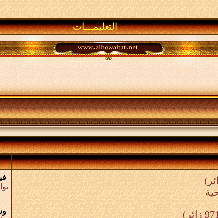
التعليمـــات
في
بو
ية
وس