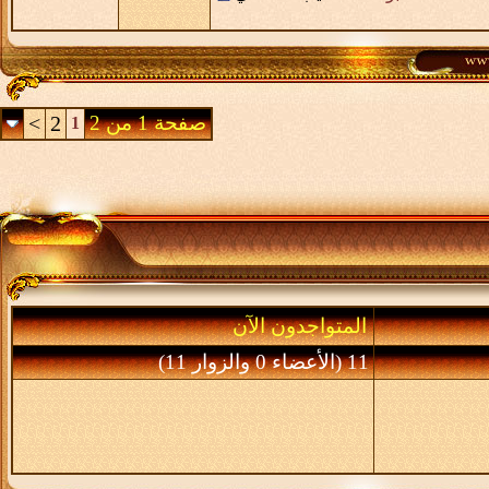
صفحة 1 من 2
2
>
1
المتواجدون الآن
11 (الأعضاء 0 والزوار 11)