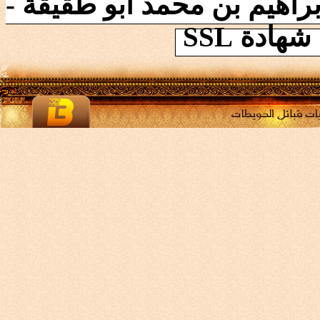
راهيم بن محمد ابو طقيقة -
ادة SSL