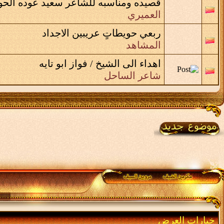
قصيده ومناسبه للشاعر سعيد عوده الح
العميري
ربعي حويطاتٍ عريبين الاجداد
المشاهد
اهداء الى الشيخ / فواز ابو تايه
شاعر الساحل
خيارات العرض