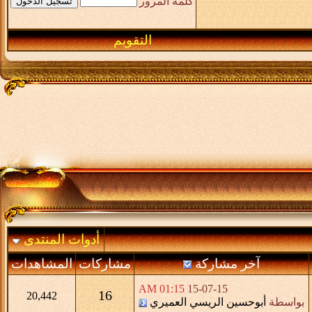
كلمة المرور
التقويم
أدوات المنتدى
آخر مشاركة
مشاركات
المشاهدات
01:15 AM
15-07-15
16
20,442
بواسطة
أبوحسين الريسي العميري