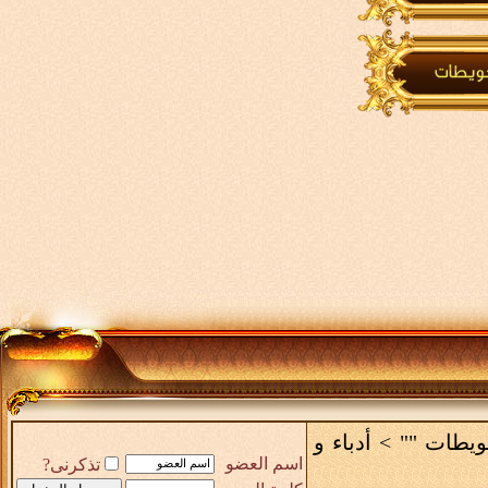
حويطات ""
>
أدباء و
اسم العضو
تذكرنى?