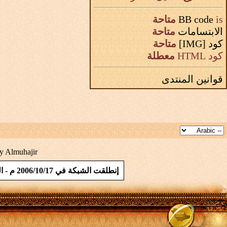
is
BB code
متاحة
الابتسامات
متاحة
كود [IMG]
متاحة
كود HTML
معطلة
قوانين المنتدى
y Almuhajir
إنطلقت الشبكة في 2006/10/17 م - المملكة العربية السعودية - المؤسس / تيسير بن ابراهيم بن محمد ابو طقيقة - الموقع حاصل على شهادة SSL