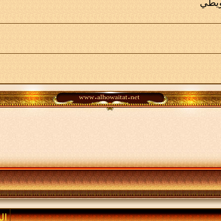
ويطي
ال