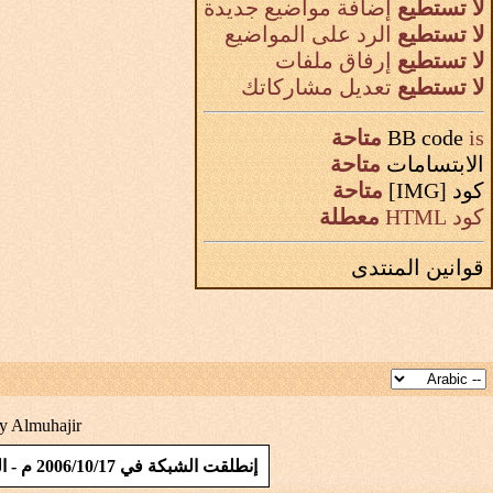
لا تستطيع
إضافة مواضيع جديدة
لا تستطيع
الرد على المواضيع
لا تستطيع
إرفاق ملفات
لا تستطيع
تعديل مشاركاتك
is
BB code
متاحة
الابتسامات
متاحة
كود [IMG]
متاحة
كود HTML
معطلة
قوانين المنتدى
y Almuhajir
إنطلقت الشبكة في 2006/10/17 م - المملكة العربية السعودية - المؤسس / تيسير بن ابراهيم بن محمد ابو طقيقة - الموقع حاصل على شهادة SSL