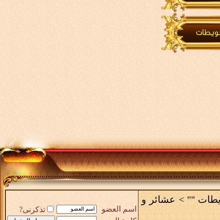
يطات ""
>
عشائر و
اسم العضو
تذكرنى?