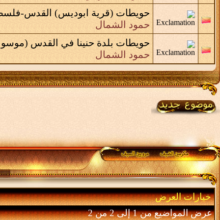
حويطات (قرية ابوديس) القدس-فلسط
حمود الشمال
حويطات بلدة حنينا في القدس (موسوع
حمود الشمال
خيارات العرض
عرض المواضيع من 1 إلى 2 من 2