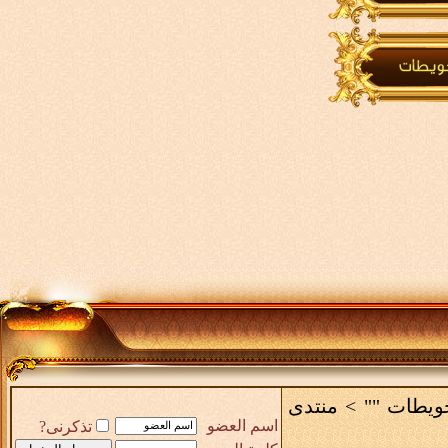
حويطات ""
>
منتدى
اسم العضو
تذكرنى?