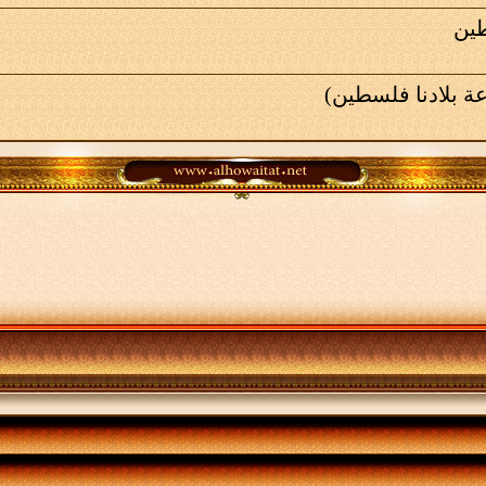
ين
ة بلادنا فلسطين)