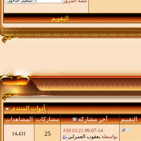
كلمة المرور
التقويم
أدوات المنتدى
التقييم
آخر مشاركة
مشاركات
المشاهدات
03:21 AM
09-07-14
25
14,431
بواسطة
يعقوب العمراني