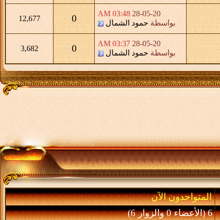
03:48 AM
28-05-20
0
12,677
بواسطة
حمود الشمال
03:37 AM
28-05-20
0
3,682
بواسطة
حمود الشمال
المتواجدون الآن
6 (الأعضاء 0 والزوار 6)