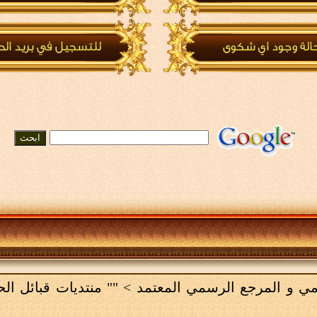
لامي و المرجع الرسمي المعتمد
>
"" منتديات قبائل ال