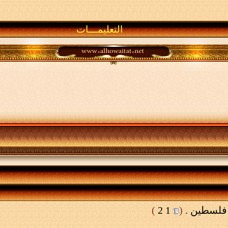
التعليمـــات
فلسطين .
‏
(
1
2
)