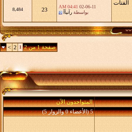
الفتات
04:41 AM
02-06-11
23
8,484
بواسطة
رآنيآآ
صفحة 1 من 2
2
>
1
المتواجدون الآن
5 (الأعضاء 0 والزوار 5)