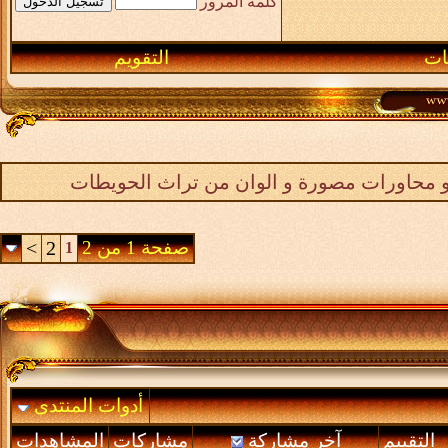
كلمة المرور
ـات
التقويم
و محاورات مصورة و الوان من تراث الحويطات
صفحة 1 من 2
2
>
1
أدوات المنتدى
التقييم
آخر مشاركة
مشاركات
المشاهدات