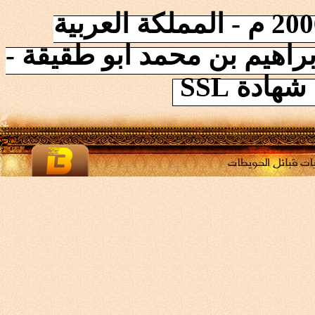
إنطلقت الشبكة في 2006/10/17 م - المملكة العربية
راهيم بن محمد ابو طقيقة -
ادة SSL