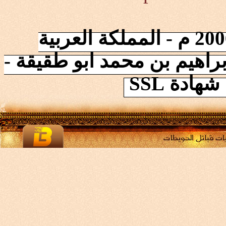
إنطلقت الشبكة في 2006/10/17 م - المملكة العربية
راهيم بن محمد ابو طقيقة -
ادة SSL