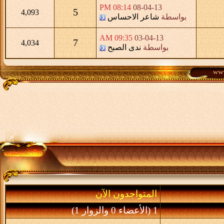
08:14 PM
08-04-13
5
4,093
بواسطة
شاعر الاحساس
09:35 AM
03-04-13
7
4,034
بواسطة
ندى الصبح
المتواجدون الآن
1 (الأعضاء 0 والزوار 1)