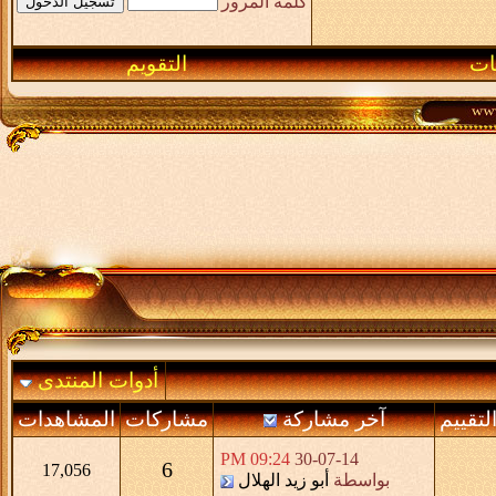
كلمة المرور
ـات
التقويم
أدوات المنتدى
لتقييم
آخر مشاركة
مشاركات
المشاهدات
09:24 PM
30-07-14
6
17,056
بواسطة
أبو زيد الهلال