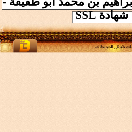
راهيم بن محمد ابو طقيقة -
ادة SSL