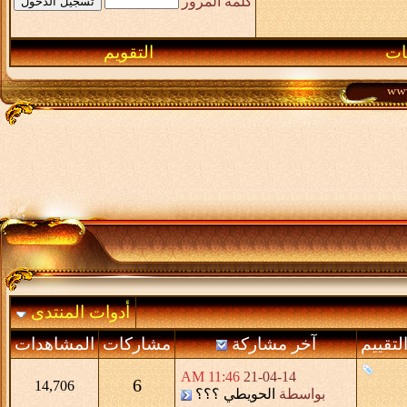
كلمة المرور
ـات
التقويم
أدوات المنتدى
لتقييم
آخر مشاركة
مشاركات
المشاهدات
11:46 AM
21-04-14
6
14,706
بواسطة
الحويطي ؟؟؟