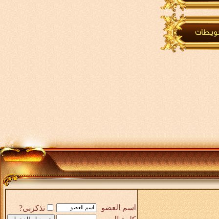
اسم العضو
تذكرنى?