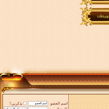
اسم العضو
تذكرنى?