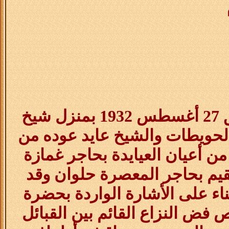
الموافق 27 أغسطس 1932 بمنزل شيخ
الحويطات والشيخ عايد عوده من
ن أعيان العيايدة بحاجر غمازة
يم بحاجر المعصرة حلوان وقد
ء على الأشارة الواردة بحضرة
ض النزاع القائم بين القبائل