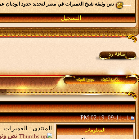
نص وثيقة شيخ العميرات في مصر لتحديد حدود الوديان عمرها 80
التسجيل
09-11-11, 02:19 PM
المنتدى :
العميرات
المعلومات
نص وثيق