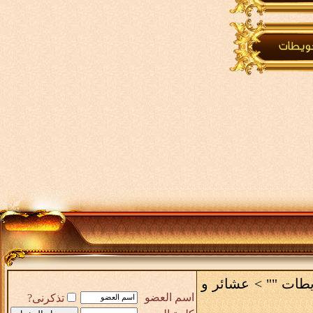
يطات ""
>
عشائر و
اسم العضو
تذكرنى?