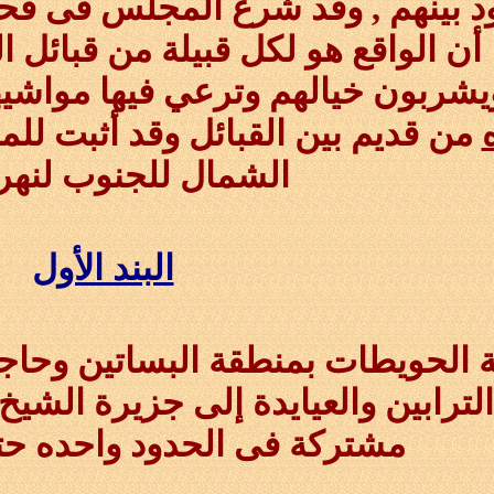
د بينهم , وقد شرع المجلس فى 
 أن الواقع هو لكل قبيلة من قبائل 
يشربون خيالهم وترعي فيها مواشيه
من قديم بين القبائل وقد أثبت لل
الشمال للجنوب لنهر 
البند الأول
 الحويطات بمنطقة البساتين وحاج
الترابين والعيايدة إلى جزيرة الشي
مشتركة فى الحدود واحده ح