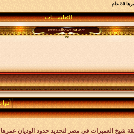
 عام
التعليمـــات
أدوا
ة شيخ العميرات في مصر لتحديد حدود الوديان عمرها 80 عام