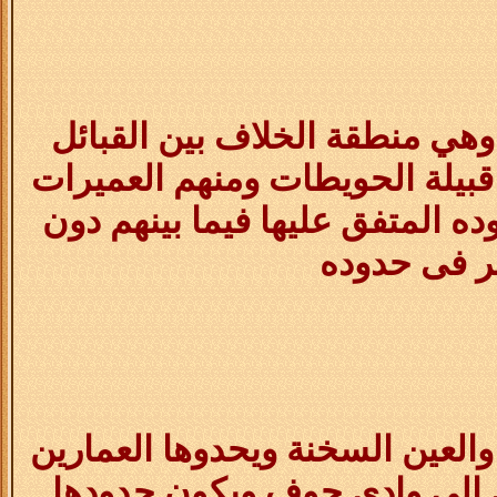
 منطقة الخلاف بين القبائل
قبيلة الحويطات ومنهم العميرات
ده المتفق عليها فيما بينهم دون
ر فى حدوده
العين السخنة ويحدوها العمارين
 إلى وادي
حوف
ويكون حدودها