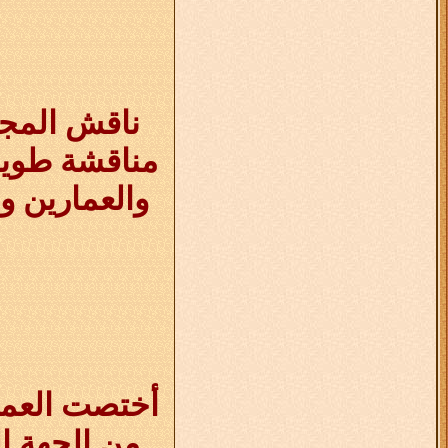
ناقش المجل
مناقشة طويل
والعمارين وب
أختصت العمي
من الجهة ا