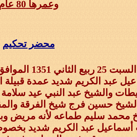
وعمرها 80 عام
محضر تحكيم
 السبت
25 ربيع الثاني
1351
يل عبد الكريم شديد عمدة قبيلة 
طات والشيخ عبد النبي عيد سلامة م
لشيخ حسين فرج شيخ الفرقة والمق
خ
محمد سليم طماعه لأنه مريض وبنا
أسماعيل عبد الكريم شديد بخصوص ف