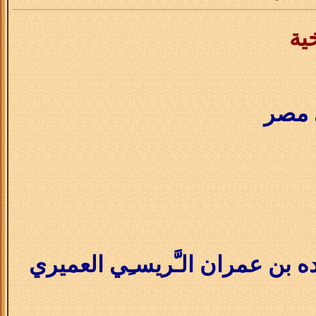
ية
 مصر
بن عمران الـَّريسـِي العميري