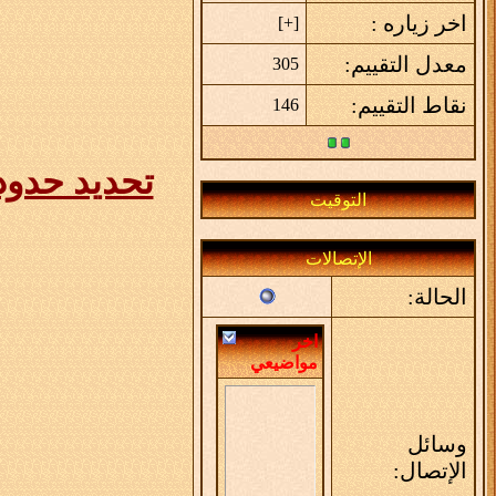
اخر زياره :
]
+
[
معدل التقييم:
305
نقاط التقييم:
146
تحديد حدود
التوقيت
الإتصالات
الحالة:
اخر
مواضيعي
وسائل
الإتصال: