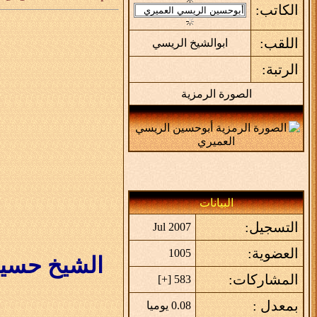
الكاتب:
اللقب:
ابوالشيخ الريسي
الرتبة:
الصورة الرمزية
البيانات
التسجيل:
Jul 2007
العضوية:
1005
الشيخ حسين 
المشاركات:
]
+
583 [
بمعدل :
0.08 يوميا