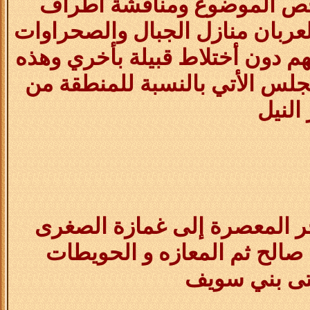
فحص الموضوع ومناقشة أطراف
العربان منازل الجبال والصحراوات
م دون أختلاط قبيلة بأخري وهذه
مجلس الأتي بالنسبة للمنطقة من
النيل
ر المعصرة إلى غمازة الصغرى
خ صالح ثم المعازه و الحويطات
تى بني سويف