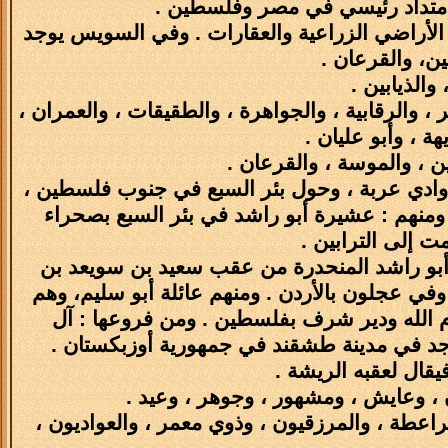
امتداد رئيسي في مصر وفلسطين .
 الأراضي الزراعية والعقارات . وفي السويس يوجد
ين، والقرعان .
والذيابين .
، والرقابية ، والجواهرة ، والطقيقات ، والعمران ،
هة ، وأبو عليان .
 ، والموسة ، والقرعان .
 وادي عربة ، وحول بئر السبع في جنوب فلسطين ،
. ومنهم : عشيرة أبو راشد في بئر السبع بصحراء
 إلى الترابين .
أبو راشد المنحدرة من عقب سعيد بن سويعد بن
ي عجلون بالأردن . ومنهم عائلة أبو سليم، وهم
 الله ودير شرف بفلسطين . ومن فروعها : آل
اجد في مدينة طشقند في جمهورية أوزبكستان .
قال لعقبه الريشة .
 وعايش ، ومشهور ، وجوهر ، وعيد .
قراعطة ، والمرزقيون ، وذوي معمر ، والعواديون ،