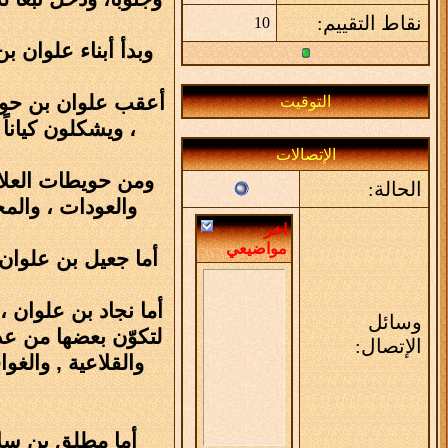
نقاط التقييم:
10
وبدأ أبناء علوان 
أعقب علوان بن حويط
التوقيت
، ويشكلون كيانا
الإتصالات
ومن حويطات العلاو
الحالة:
والعودات ، والمح
اخر
مواضيعي
أما جعيل بن علوان ،
أما نجاد بن علوان 
وسائل
لتكوّن بعضها من عد
الإتصال:
والقلاعية , والغ
أما مطلق بن سلام