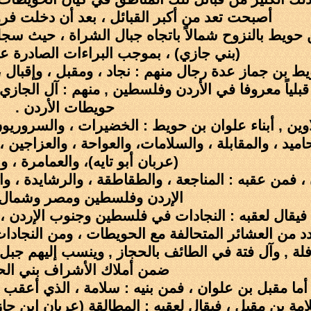
أصبحت تعد من أكبر القبائل ، بعد أن دخلت فر
بن حويط بالنزوح شمالاً باتجاه جبال الشراة ، حيث س
(بني جازي) ، بموجب البراءات الصادرة عن 
 بن جماز عدة رجال منهم : نجاد ، ومقبل ، وإقبال 
ً قبلياً معروفا في الأردن وفلسطين , منهم : آل الجا
حويطات الأردن .
ين , أبناء علوان بن حويط : الخضيرات ، والسروريون ،
اميد ، والمقابلة ، والسلامات، والعواحة ، والعزاجين 
(عربان أبو تايه)، والعمامرة ، وال
 فمن عقبه : المناجعة ، والطقاطقة ، والرشايدة ، والم
الإردن وفلسطين ومصر وشمال ا
، فيقال لعقبه : النجادات في فلسطين وجنوب الإردن ،
د من العشائر المتحالفة مع الحويطات ، ومن النجادات
وافلة , وآل فتة في الطائف بالحجاز , وينسب إليهم جب
ضمن أملاك الأشراف بني الح
أما مقبل بن علوان ، فمن بنيه : سلامة ، الذي أعقب
ة بن مقبل ، فيقال لعقبه : المطالقة (عربان ابن جاز