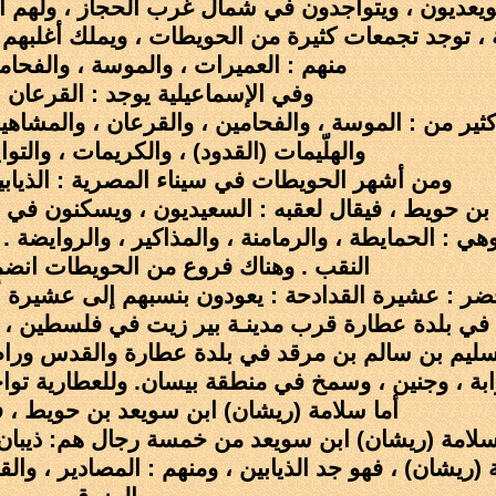
يعديون ، ويتواجدون في شمال غرب الحجاز ، ولهم 
 ، توجد تجمعات كثيرة من الحويطات ، ويملك أغلبهم
منهم : العميرات ، والموسة ، والفحام
وفي الإسماعيلية يوجد : القرعان ، 
ثير من : الموسة ، والفحامين ، والقرعان ، والمشاهير 
والهلّيمات (القدود) ، والكريمات ، والتواي
ومن أشهر الحويطات في سيناء المصرية : الذيابين
بن حويط ، فيقال لعقبه : السعيديون ، ويسكنون في
هي : الحمايطة ، والرمامنة ، والمذاكير ، والروايضة 
النقب . وهناك فروع من الحويطات انضمت
ر : عشيرة القدادحة : يعودون بنسبهم إلى عشيرة 
ي بلدة عطارة قرب مدينـة بير زيت في فلسطين ، وف
ليم بن سالم بن مرقد في بلدة عطارة والقدس ورام
بة ، وجنين ، وسمخ في منطقة بيسان. وللعطارية تو
أما سلامة (ريشان) ابن سويعد بن حويط ، في
امة (ريشان) ابن سويعد من خمسة رجال هم: ذيبان ،
 (ريشان) ، فهو جد الذيابين ، ومنهم : المصادير ، وال