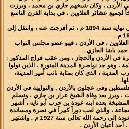
ي الأردن ، وكان شيخهم جازي بن محمد ، وبرزت
ً لجميع عشائر العلاوين ، في بداية القرن التاسع
ألقت تركيا القبض على الشيخ عرار بن جازي بسبب مهاجمته لقواتها ، في نهاية سنة 1894 م ، ثم أفرجت عنه ، وانتقل إلى
ة 2000 م/1421هـ - لجميع حويطات العلاوين ، في الأردن ، فهو عضو مجلس النواب
حمد باشا الجازي .
اصرة في الأردن والحجاز ، ومن عقب فراج المذكور :
، وهو جد نواصرة المدينة المنورة ، الذين تولوا
المدينة ، الذي كان بمثابة نائب أمير المدينة،
ها.
لسطين وفي عجلون بالأردن , والتوايهة في الأردن
ات ، وبرز بعد وفاة الشيخ عرار بن جازي ، وتسلم
قل إلى رحمة الله تعالى سنة 1904 م ، وتولى المشيخة بعده ابنه عودة بن حرب أبو تايه ، أشهر
عة ، والذي لعب دوراً كبيراً في نصرة ومساندة
الثورة العربية ، التي قام بها الشريف الحسين بن علي . وانتقل الشيخ عودة إلى رحمة الله تعالى سنة 1927 م . واشتهر
، أحد أعيان الأردن .