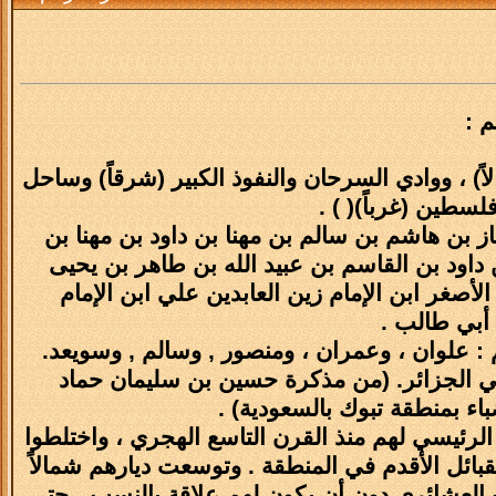
 :
ً) ، ووادي السرحان والنفوذ الكبير (شرقاً) وساحل
سطين (غرباً)( ) .
بن هاشم بن سالم بن مهنا بن داود بن مهنا بن
ن داود بن القاسم بن عبيد الله بن طاهر بن يحيى
لأصغر ابن الإمام زين العابدين علي ابن الإمام
أبي طالب .
 علوان ، وعمران ، ومنصور , وسالم , وسويعد.
ي الجزائر. (من مذكرة حسين بن سليمان حماد
اء بمنطقة تبوك بالسعودية) .
لرئيسي لهم منذ القرن التاسع الهجري ، واختلطوا
لقبائل الأقدم في المنطقة . وتوسعت ديارهم شمالاً
ت العشائري دون أن يكون لهم علاقة بالنسب ، حتى