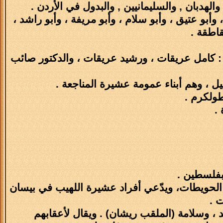
الهدبان , والسليمانيين , والبدول في الأردن .
و عتيق ، وأبو سلام ، وأبو مريفة ، وأبو راشد ،
قاطقة .
: كامل عريقات ، ورشيد عريقات ، والدكتور صائب
ل ، وهم أبناء عمومة عشيرة المناجعة .
ولكرم .
.
بفلسطين .
حويطات، ويدّعي أفراد عشيرة اللهيب في بيسان
 .
 ، وسلامة (الملقب ريشان) . ويقال لأعقابهم