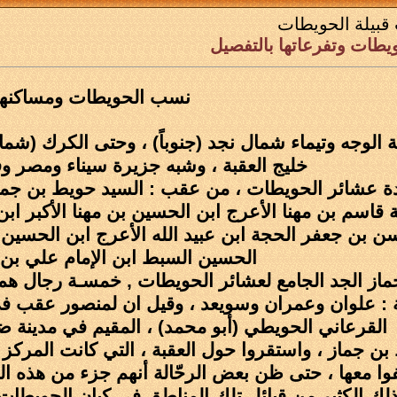
 قبيلة الحويطات
ويطات وتفرعاتها بالتفصيل
نسب الحويطات ومساكنهم
الوجه وتيماء شمال نجد (جنوباً) ، وحتى الكرك (شمالا
خليج العقبة ، وشبه جزيرة سيناء ومصر وفل
 عشائر الحويطات ، من عقب : السيد حويط بن جماز 
ة قاسم بن مهنا الأعرج ابن الحسين بن مهنا الأكبر اب
حسن بن جعفر الحجة ابن عبيد الله الأعرج ابن الحسين ا
الحسين السبط ابن الإمام علي بن 
ز الجد الجامع لعشائر الحويطات , خمسـة رجال هم :
ة : علوان وعمران وسويعد ، وقيل ان لمنصور عقب ف
القرعاني الحويطي (أبو محمد) ، المقيم في مدينة ضب
ن جماز ، واستقروا حول العقبة ، التي كانت المركز ا
الفوا معها ، حتى ظن بعض الرحّالة أنهم جزء من هذه ا
 لذلك الكثير من قبائل تلك المناطق في كيان الحويطا