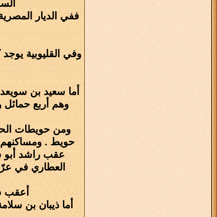
السو
ففي الديار المصرية
وفي القليوبية يوجد ك
أما سعيد بن سويعد 
وهم أربع حمائل و
ومن حويطات الحض
حويط . ومساكنهم ف
عقب راشد أبو س
العطاري في عرّا
أعقب سل
أما ذيبان بن سلامة