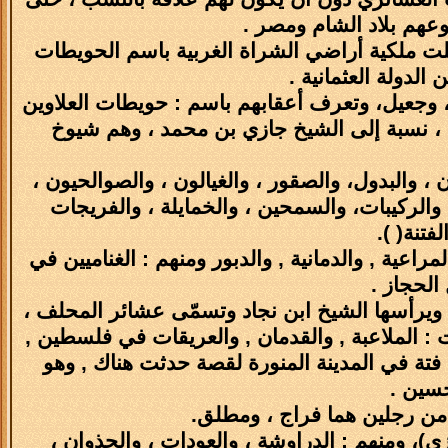
وعهم بلاد الشام ومصر .
جلت ملكية أراضي الشراة الغربية باسم الحويطات
الدولة العثمانية .
، وجعيل، وتعرف أعقابهم باسم : حويطات العلاوين
زي ، نسبة إلى الشيخ جازي بن محمد ، وهم شيوخ
 والبدول، والصقور ، والغيالون ، والصوالحيون ،
، والركيبات، والسمحين ، والخمايلة ، والفريجات
فتنة( ).
راعية , والدمانية , والدبور ومنهم : الغناميين في
لحجاز .
 ويرأسها الشيخ ابن نجاد وتسمّى عشائر المحلف ،
 : الملاعبة , والقدمان , والعريقات في فلسطين ,
ل فتة في المدينة المنورة لقصة حدثت هناك , وهو
سين .
 من رجلين هما فراج ، ومطلق.
ي)، ومنهم : الدراوشة ، والعودات ، والجذوان ،