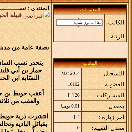
المنتدى :
نســــــــب
المعلومات
قبيلة الح
الكاتب:
الرتبة:
بصفة عامة من مدينة 
ينحدر نسب السادة
البيانات
جماز بن أبي فليت
التسجيل:
Mar 2014
النسّابة ابن ال
العضوية:
16102
أعقب حويط بن جما
المشاركات:
]
+
26 [
والعقب من ثلاث
بمعدل :
0.01 يوميا
انتشرت ذرية حويط ب
اخر زياره :
]
+
[
بقبائل البادية وتح
معدل التقييم:
0
وجنوباً، ودخل تبعا