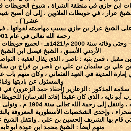
طات ابن جازي في منطقة الشراة ، شيوخ الحويطات ف
الشيخ عرار ، في حويطات العلاوين ، إلى أن أصبح شيخا
عشر( ) .
رحمة الله تعالى في عام 1901 م .
أما الشيخ العام – وحتى وفاته سن
الأردني الأسبق ، الشيخ فيصل ابن الشيخ 
ن مقبل ، فمن بنيه : ناصر ، الذي يقال لعقبه : النو
بن علي بن سليمان بن علي بن ناصر بن فراج بن سلامة 
ارة المدينة في العهد العثماني ، وكان منهم باب عرب 
والمسئول عن باديتها وقبائل
امة المذكور : الزعارير (أحفاد حمد الزعرور) في ف
 أبو تايه ، الذي كان عقيداً (قائد الفرسان) للحويط
مشيخة الحويطات ، وانت
حراء ، وإحدى الشخصيات الأسطورية المعروفة بالشجا
منهم أيضاً : الشيخ محمد ابن عودة أبو تايه 