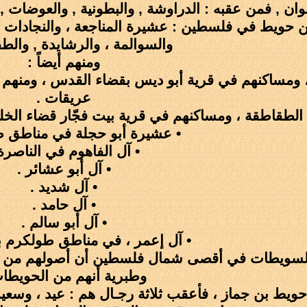
وان , فمن عقبه : الدراوشة , والبطونية , والعوضات , و
ويط في فلسطين : عشيرة المناجعة ، والنجادات ، وأب
والسوالمة ، والرشايدة , والط
ومنهم أيضاً :
 ومساكنهم في قرية أبو ديس بقضاء القدس ، ومنهم 
عريقات .
الطقاطقة ، ومساكنهم في قرية بيت فجّار قضاء الخلي
• عشيرة أبو حجلة في مناطق ط
• آل الفاهوم في الناصرة 
• آل أبو عشائر .
• آل شديد .
• آل حامد .
• آل أبو سالم .
• آل إعمر ، في مناطق طولكرم 
السويطات في أقصى شمال فلسطين أن أصولهم من ال
وطبرية أنهم من الحويطات
حويط بن جماز ، فأعقب ثلاثة رجـال هم : عيد ، وسعيد