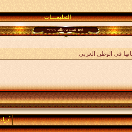
التعليمـــات
تها في الوطن العربي
أدوا