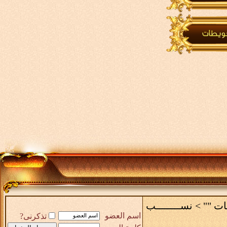
ات ""
>
نســــــــب
اسم العضو
تذكرنى?