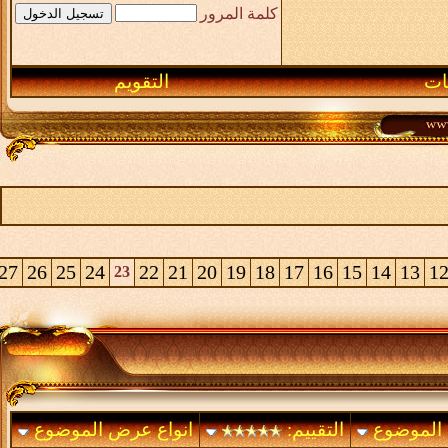
>
50
49
48
47
46
45
44
43
42
41
40
39
38
37