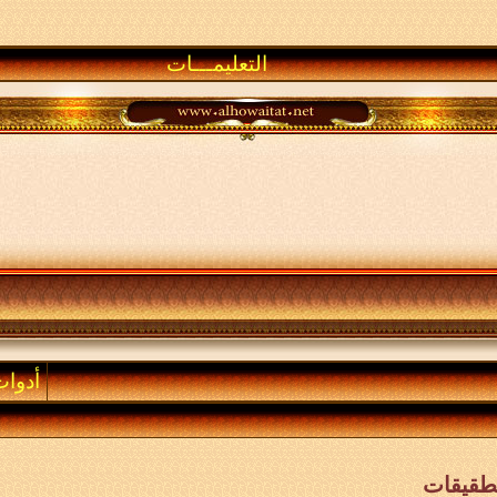
التعليمـــات
أدوا
طقيقات