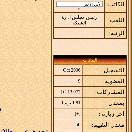
الكاتب:
رئيس مجلس ادارة
اللقب:
الشبكة
الرتبة:
البيانات
التسجيل:
Oct 2006
العضوية:
9
المشاركات:
]
+
13,072 [
بمعدل :
1.81 يوميا
و
اخر زياره :
]
+
[
معدل التقييم:
50
تحدث عن رجالاتهم