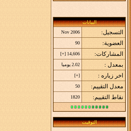
البيانات
التسجيل:
Nov 2006
العضوية:
90
المشاركات:
]
+
14,606 [
بمعدل :
2.02 يوميا
اخر زياره :
]
+
[
معدل التقييم:
50
نقاط التقييم:
1820
التوقيت