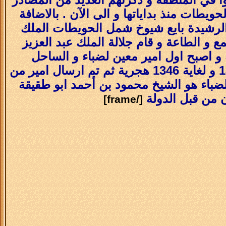
حويطات منذ بداياتها و الى الآن . بالاضافة
ة الرشيدة بايع شيوخ شمل الحويطات الملك
ع و الطاعة و قام جلالة الملك عبد العزيز
 و اصبح اول امير معين لضباء و الساحل
الشمالي الغربي من جلالة الملك و استمرت امارته من عام 1343 و لغاية 1346 هجرية ثم تم ارسال امير من
لضباء هو الشيخ محمود بن أحمد ابو طقيقة
ن من قبل الدولة
[/frame]