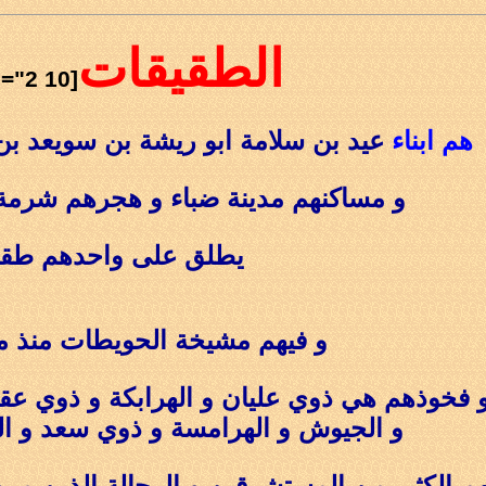
الطقيقات
[frame="2 10"]
هم ابناء
عيد بن سلامة ابو ريشة بن سويعد ب
و مساكنهم مدينة ضباء و هجرهم شرمة و
يطلق على واحدهم طق
و فيهم مشيخة الحويطات منذ م
 فخوذهم هي ذوي عليان و الهرابكة و ذوي عق
و الجيوش و الهرامسة و ذوي سعد
و ا
 الكثير من المستشرقين و الرحالة الذين مرو