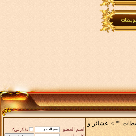
يطات ""
>
عشائر و
اسم العضو
تذكرنى?