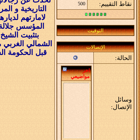
نقاط التقييم:
500
التاريخية و المر
لامارتهم لديار
المؤسس جلالة ا
التوقيت
بتثبيت الشيخ
الإتصالات
قبل الحكومة الس
الحالة:
اخر
مواضيعي
وسائل
الإتصال: