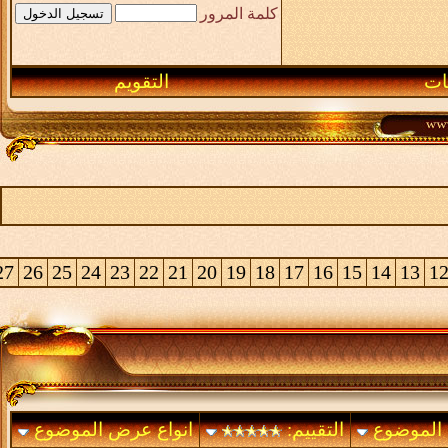
49
48
47
46
45
44
43
42
41
40
39
38
37
36
50